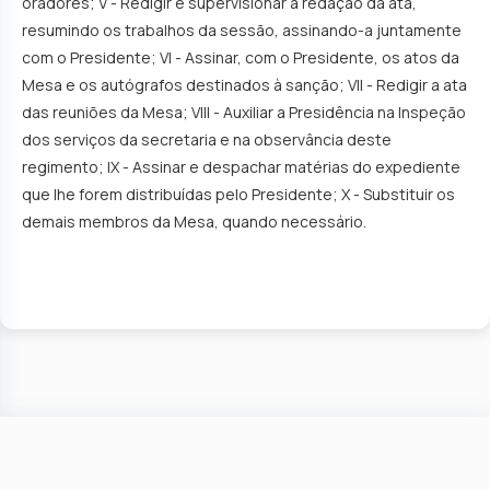
oradores; V - Redigir e supervisionar a redação da ata,
resumindo os trabalhos da sessão, assinando-a juntamente
com o Presidente; VI - Assinar, com o Presidente, os atos da
Mesa e os autógrafos destinados à sanção; VII - Redigir a ata
das reuniões da Mesa; VIII - Auxiliar a Presidência na Inspeção
dos serviços da secretaria e na observância deste
regimento; IX - Assinar e despachar matérias do expediente
que lhe forem distribuídas pelo Presidente; X - Substituir os
demais membros da Mesa, quando necessário.
© Copyright
2026 -
Câmara de Nova Aurora
Todos Direitos
Reservados.